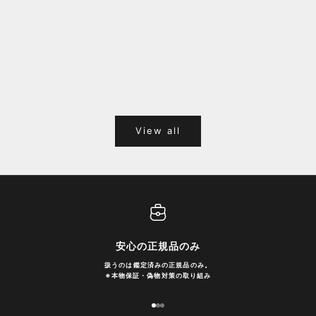
福岡キャナルシティオーパ 1F POPUPのご案内
Webサ
ポイント
View all
安心の正規品のみ
扱うのは鑑定済みの正規品のみ。
※
本物保証・偽物対策の取り組み
I18n Error: Missing interpolation
I18n Error: Missing interpolatio
I18n Error: Missing interpolati