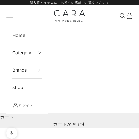
コンテンツへスキップ
新入荷アイテムは、
お近くの店舗
でご覧ください！
前へ
次
CARA vintage&select
メニュー
検索
カー
Home
Category
Brands
shop
ログイン
カート
カートが空です
ズームイン