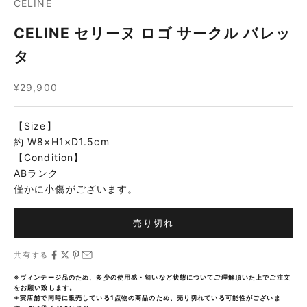
CELINE
CELINE セリーヌ ロゴ サークル バレッ
タ
セール価格
¥29,900
【Size】
約 W8×H1×D1.5cm
【Condition】
ABランク
僅かに小傷がございます。
売り切れ
共有する
※ヴィンテージ品のため、多少の使用感・匂いなど状態についてご理解頂いた上でご注文
をお願い致します。
※実店舗で同時に販売している1点物の商品のため、売り切れている可能性がございま