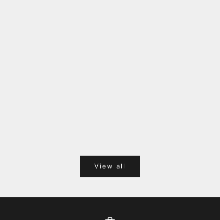
福岡キャナルシティオーパ 1F POPUPのご案内
Webサ
ポイント
View all