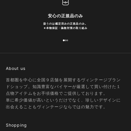
安心の正規品のみ
扱うのは鑑定済みの正規品のみ。
※
本物保証・偽物対策の取り組み
I18n Error: Missing interpolation
I18n Error: Missing interpolatio
I18n Error: Missing interpolati
About us
首都圏を中心に全国９店舗を展開するヴィンテージブラン
ドショップ。知識豊富なバイヤーが厳選して買い付けた１
点物アイテムをお手頃価格でご提供しております。
単に希少価値が高いというだけでなく、珍しいデザインに
出会えることもヴィンテージならではの魅力です。
Shopping