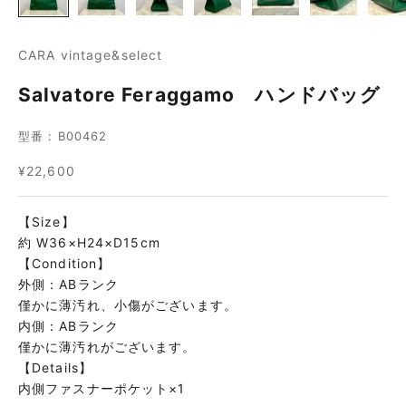
CARA vintage&select
Salvatore Feraggamo ハンドバッグ
型番 : B00462
セール価格
¥22,600
【Size】
約 W36×H24×D15cm
【Condition】
外側：ABランク
僅かに薄汚れ、小傷がございます。
内側：ABランク
僅かに薄汚れがございます。
【Details】
内側ファスナーポケット×1