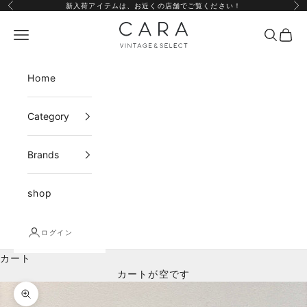
コンテンツへスキップ
新入荷アイテムは、
お近くの店舗
でご覧ください！
前へ
次
CARA vintage&select
メニュー
検索
カー
Home
Category
Brands
shop
ログイン
カート
カートが空です
ズームイン