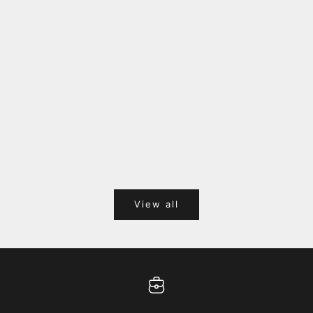
福岡キャナルシティオーパ 1F POPUPのご案内
Webサ
ポイント
View all