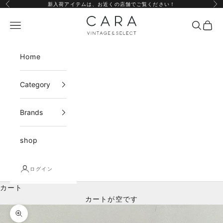
コンテンツへスキップ
新入荷アイテムは、
お近くの店舗
でご覧ください！
前へ
次
CARA vintage&select
メニュー
検索
カー
Home
Category
Brands
shop
ログイン
カート
カートが空です
ズームイン