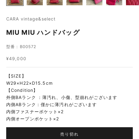
CARA vintage&select
MIU MIU ハンドバッグ
型番 : B00572
セール価格
¥49,000
【SIZE】
W29×H22×D15.5cm
【Condition】
外側BAランク ：薄汚れ、小傷、型崩れがございます
内側ABランク：僅かに薄汚れがございます
内側ファスナーポケット×2
内側オープンポケット×2
売り切れ