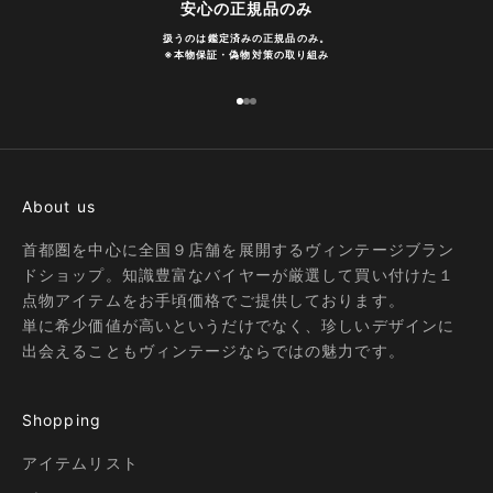
安心の正規品のみ
扱うのは鑑定済みの正規品のみ。
※
本物保証・偽物対策の取り組み
I18n Error: Missing interpolation
I18n Error: Missing interpolatio
I18n Error: Missing interpolati
About us
首都圏を中心に全国９店舗を展開するヴィンテージブラン
ドショップ。知識豊富なバイヤーが厳選して買い付けた１
点物アイテムをお手頃価格でご提供しております。
単に希少価値が高いというだけでなく、珍しいデザインに
出会えることもヴィンテージならではの魅力です。
Shopping
アイテムリスト