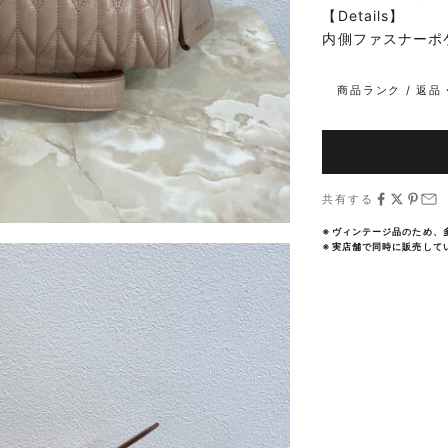
【Details】
内側ファスナーポ
商品ランク / 返
共有する
※ヴィンテージ品のため、
※実店舗で同時に販売して