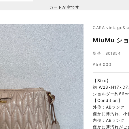
カートが空です
CARA vintage&s
MiuMu 
型番 : B01854
セール価格
¥59,000
【Size】
約 W23×H17×D7
ショルダー約66c
【Condition】
外側：ABランク
僅かに薄汚れ、小
内側：ABランク
僅かに薄汚れがご