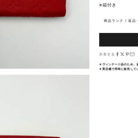
※箱付き
商品ランク / 返
共有する
※ヴィンテージ品のため、
※実店舗で同時に販売して