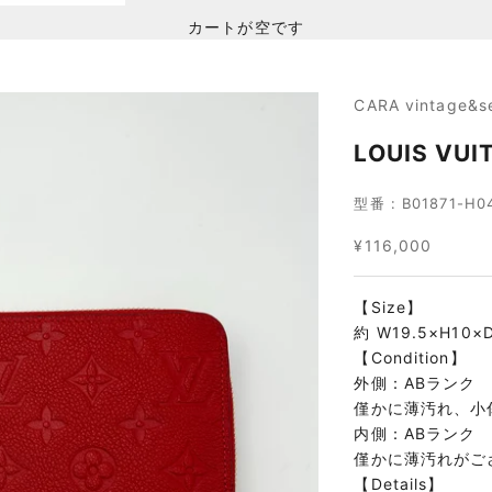
カートが空です
CARA vintage&s
LOUIS V
型番 : B01871-H0
セール価格
¥116,000
【Size】
約 W19.5×H10×
【Condition】
外側：ABランク
僅かに薄汚れ、小
内側：ABランク
僅かに薄汚れがご
【Details】