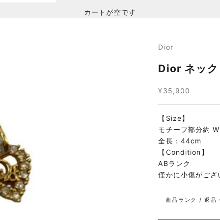
カートが空です
Dior
Dior ネッ
セール価格
¥35,900
【Size】
モチーフ部分約 W2
全長：44cm
【Condition】
ABランク
僅かに小傷がござ
商品ランク / 返