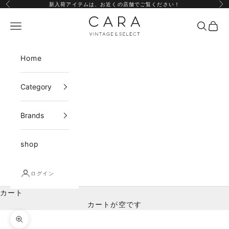
コンテンツへスキップ
新入荷アイテムは、
お近くの店舗
でご覧ください！
前へ
次
CARA vintage&select
メニュー
検索
カー
Home
Category
Brands
shop
ログイン
カート
カートが空です
ズームイン