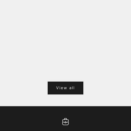
福岡キャナルシティオーパ 1F POPUPのご案内
Webサ
ポイント
View all