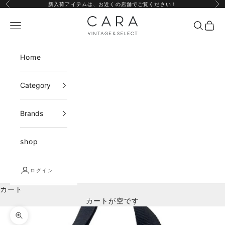
コンテンツへスキップ
新入荷アイテムは、
お近くの店舗
でご覧ください！
前へ
次
CARA vintage&select
メニュー
検索
カー
Home
Category
Brands
shop
ログイン
カート
カートが空です
ズームイン