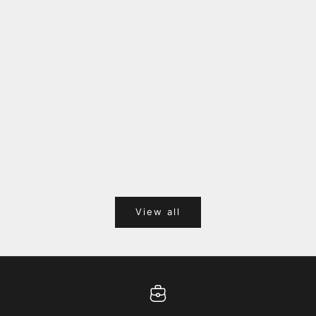
福岡キャナルシティオーパ 1F POPUPのご案内
Webサ
ポイント
View all