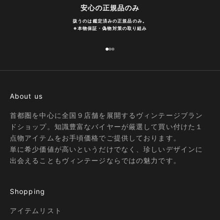
安心の正規品のみ
扱うのは鑑定済みの正規品のみ。
※
本物保証・偽物対策の取り組み
I18n Error: Missing interpolation
I18n Error: Missing interpolatio
I18n Error: Missing interpolati
About us
首都圏を中心に全国９店舗を展開するヴィンテージブラン
ドショップ。知識豊富なバイヤーが厳選して買い付けた１
点物アイテムをお手頃価格でご提供しております。
単に希少価値が高いというだけでなく、珍しいデザインに
出会えることもヴィンテージならではの魅力です。
Shopping
アイテムリスト