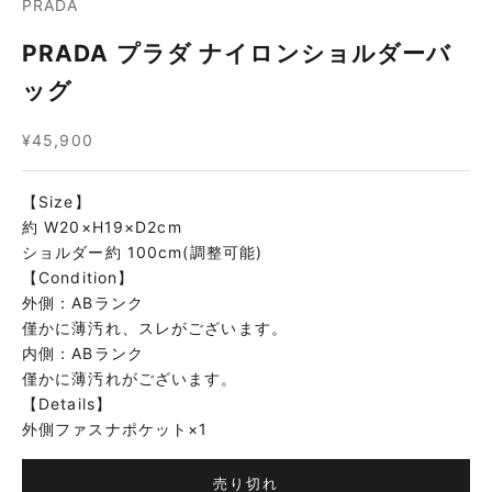
PRADA
PRADA プラダ ナイロンショルダーバ
ッグ
セール価格
¥45,900
【Size】
約 W20×H19×D2cm
ショルダー約 100cm(調整可能)
【Condition】
外側：ABランク
僅かに薄汚れ、スレがございます。
内側：ABランク
僅かに薄汚れがございます。
【Details】
外側ファスナポケット×1
売り切れ