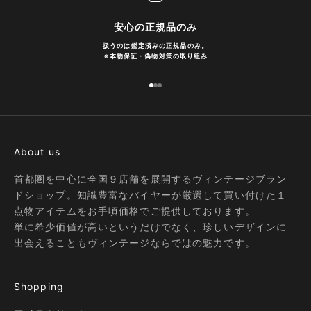
安心の正規品のみ
扱うのは鑑定済みの正規品のみ。
※
本物保証・偽物対策の取り組み
I18n Error: Missing interpolation
I18n Error: Missing interpolatio
I18n Error: Missing interpolati
About us
首都圏を中心に全国９店舗を展開するヴィンテージブラン
ドショップ。知識豊富なバイヤーが厳選して買い付けた１
点物アイテムをお手頃価格でご提供しております。
単に希少価値が高いというだけでなく、珍しいデザインに
出会えることもヴィンテージならではの魅力です。
Shopping