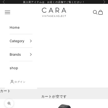
コンテンツへスキップ
新入荷アイテムは、
お近くの店舗
でご覧ください！
前へ
次
CARA vintage&select
メニュー
検索
カー
Home
Category
Brands
shop
ログイン
カート
カートが空です
ズームイン