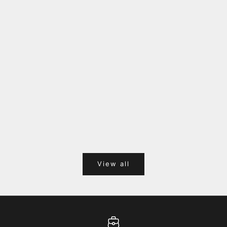
福岡キャナルシティオーパ 1F POPUPのご案内
Webサ
ポイント
View all