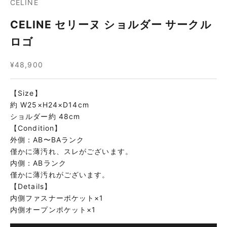
CELINE
CELINE セリーヌ ショルダー サークル
ロゴ
セール価格
¥48,900
【Size】
約 W25×H24×D14cm
ショルダー約 48cm
【Condition】
外側：AB〜BAランク
僅かに薄汚れ、スレがございます。
内側：ABランク
僅かに薄汚れがございます。
【Details】
内側ファスナーポケット×1
内側オープンポケット×1