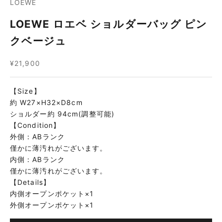
LOEWE
LOEWE ロエベ ショルダーバッグ ピン
クベージュ
セール価格
¥21,900
【Size】
約 W27×H32×D8cm
ショルダー約 94cm(調整可能)
【Condition】
外側：ABランク
僅かに薄汚れがございます。
内側：ABランク
僅かに薄汚れがございます。
【Details】
内側オープンポケット×1
外側オープンポケット×1