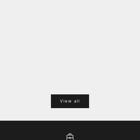
福岡キャナルシティオーパ 1F POPUPのご案内
Webサ
ポイント
View all