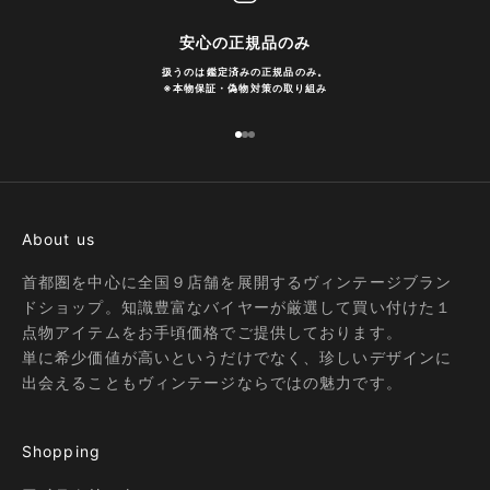
安心の正規品のみ
扱うのは鑑定済みの正規品のみ。
※
本物保証・偽物対策の取り組み
I18n Error: Missing interpolation
I18n Error: Missing interpolatio
I18n Error: Missing interpolati
About us
首都圏を中心に全国９店舗を展開するヴィンテージブラン
ドショップ。知識豊富なバイヤーが厳選して買い付けた１
点物アイテムをお手頃価格でご提供しております。
単に希少価値が高いというだけでなく、珍しいデザインに
出会えることもヴィンテージならではの魅力です。
Shopping