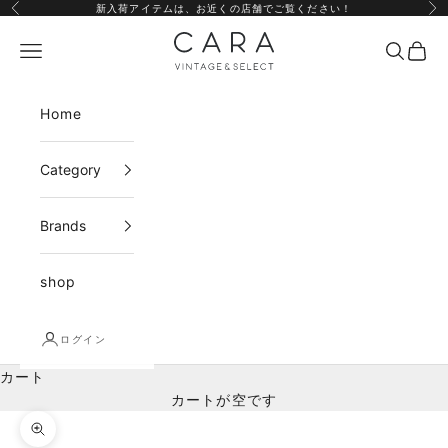
コンテンツへスキップ
新入荷アイテムは、
お近くの店舗
でご覧ください！
前へ
次
CARA vintage&select
メニュー
検索
カー
Home
Category
Brands
shop
ログイン
カート
カートが空です
ズームイン