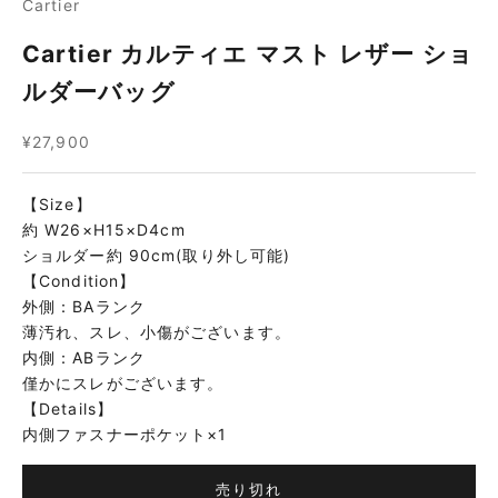
Cartier
Cartier カルティエ マスト レザー ショ
ルダーバッグ
セール価格
¥27,900
【Size】
約 W26×H15×D4cm
ショルダー約 90cm(取り外し可能)
【Condition】
外側：BAランク
薄汚れ、スレ、小傷がございます。
内側：ABランク
僅かにスレがございます。
【Details】
内側ファスナーポケット×1
売り切れ