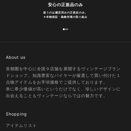
安心の正規品のみ
扱うのは鑑定済みの正規品のみ。
※
本物保証・偽物対策の取り組み
I18n Error: Missing interpolation
I18n Error: Missing interpolatio
I18n Error: Missing interpolati
About us
首都圏を中心に全国９店舗を展開するヴィンテージブラン
ドショップ。知識豊富なバイヤーが厳選して買い付けた１
点物アイテムをお手頃価格でご提供しております。
単に希少価値が高いというだけでなく、珍しいデザインに
出会えることもヴィンテージならではの魅力です。
Shopping
アイテムリスト